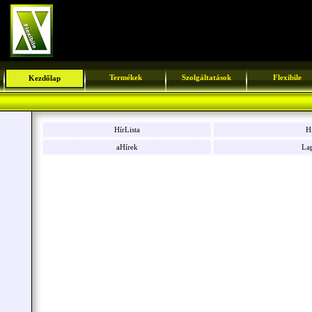
Termékek
Szolgáltatások
Flexibile
Kezdőlap
HírLista
Hí
aHírek
La