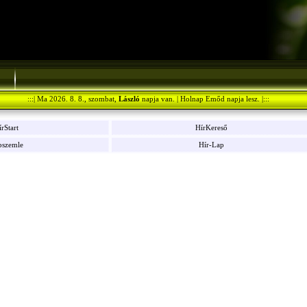
:::| Ma 2026. 8. 8., szombat,
László
napja van. | Holnap Emőd napja lesz. |:::
rStart
HírKereső
pszemle
Hír-Lap