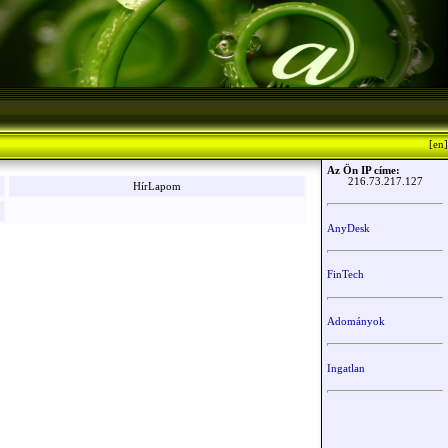
[en]
Az Ön IP címe:
216.73.217.127
HírLapom
AnyDesk
FinTech
Adományok
Ingatlan