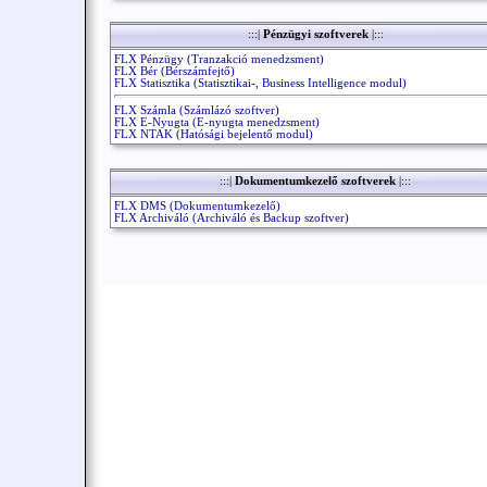
:::|
Pénzügyi szoftverek
|:::
FLX Pénzügy (Tranzakció menedzsment)
FLX Bér (Bérszámfejtő)
FLX Statisztika (Statisztikai-, Business Intelligence modul)
FLX Számla (Számlázó szoftver)
FLX E-Nyugta (E-nyugta menedzsment)
FLX NTAK (Hatósági bejelentő modul)
:::|
Dokumentumkezelő szoftverek
|:::
FLX DMS (Dokumentumkezelő)
FLX Archiváló (Archiváló és Backup szoftver)