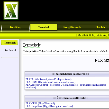
Kezdőlap
Szolgáltatások
Flexibile
Termékek
:::| Ma 2026. 8. 6., csütörtök,
B
Termékek:
Termékek
:
Szoftverek
Üzletpolitika:
Teljes körű informatikai szolgáltatásokra törekszünk: a háttért
FLX Sz
:::|
Személykezelő szoftverek
|:::
FLX Profil (Személykezelő alapszoftver)
FLX HRM (Humán erőforrás menedzsment)
FLX Access Control (Beléptető-, jelenlétkezelő-, munkaidő nyilvántartó
rendszer)
:::|
Ügyfélkezelő szoftverek
|:::
FLX CRM (Ügyfélkezelő)
FLX HelpDesk (Ügyfélszolgálati szoftver)