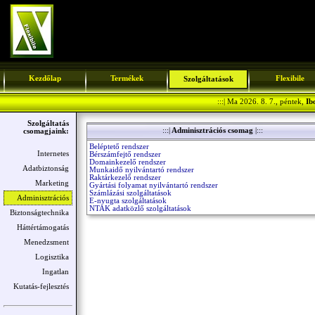
Kezdőlap
Termékek
Flexibile
Szolgáltatások
:::| Ma 2026. 8. 7., péntek,
Ib
Szolgáltatás
:::|
Adminisztrációs csomag
|:::
csomagjaink:
Beléptető rendszer
Internetes
Bérszámfejtő rendszer
Domainkezelő rendszer
Adatbiztonság
Munkaidő nyilvántartó rendszer
Raktárkezelő rendszer
Marketing
Gyártási folyamat nyilvántartó rendszer
Számlázási szolgáltatások
Adminisztrációs
E-nyugta szolgáltatások
NTAK adatközlő szolgáltatások
Biztonságtechnika
Háttértámogatás
Menedzsment
Logisztika
Ingatlan
Kutatás-fejlesztés