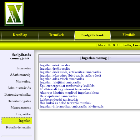
Kezdőlap
Termékek
Flexibile
Szolgáltatások
:::| Ma 2026. 8. 10., hétfő,
Löri
Szolgáltatás
:::|
Ingatlan csomag
|:::
csomagjaink:
Ingatlan értékbecslés
Internetes
Ingatlan értékbecslés
Ingatlan értékesítés, értékesítési tanácsadás
Adatbiztonság
Ingatlan közvetítés (bérbeadás, adás-vétel)
Ingatlan adás-vételi tanácsadás
Marketing
Ingatlan felújítási tanácsadás
Épületenergetikai tanúsítvány kiállítás
Adminisztrációs
Földhivatali ügyintézési tanácsadás
Alaprajz készítés meglévő ingatlanokhoz
Biztonságtechnika
Belsőépítészeti tanácsadás
Lakberendezési tanácsadás
Háttértámogatás
Ház külső és belső tervezői munkák
Ingatlan-informatikai tanácsadás, kivitelezés
Menedzsment
Logisztika
Ingatlan
Kutatás-fejlesztés