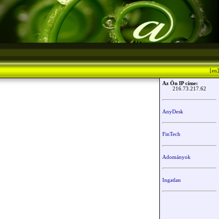
[en]
Az Ön IP címe:
216.73.217.62
AnyDesk
FinTech
Adományok
Ingatlan