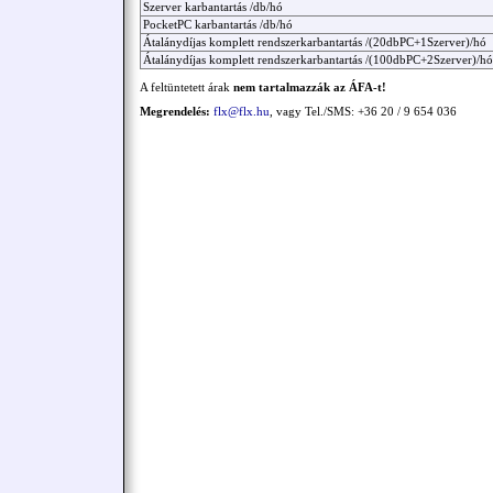
Szerver karbantartás /db/hó
PocketPC karbantartás /db/hó
Átalánydíjas komplett rendszerkarbantartás /(20dbPC+1Szerver)/hó
Átalánydíjas komplett rendszerkarbantartás /(100dbPC+2Szerver)/hó
A feltüntetett árak
nem tartalmazzák az ÁFA-t!
Megrendelés:
flx@flx.hu
, vagy Tel./SMS: +36 20 / 9 654 036