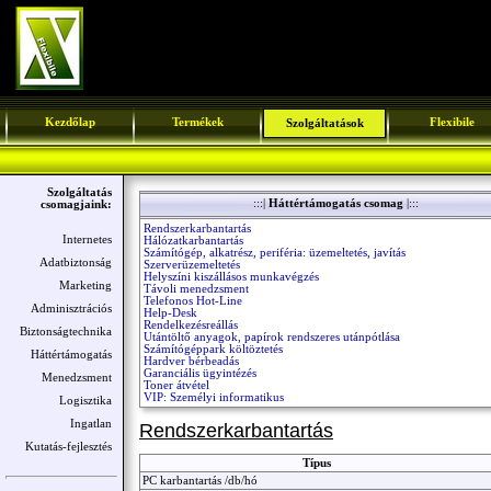
Kezdőlap
Termékek
Flexibile
Szolgáltatások
Szolgáltatás
:::|
Háttértámogatás csomag
|:::
csomagjaink:
Rendszerkarbantartás
Internetes
Hálózatkarbantartás
Számítógép, alkatrész, periféria: üzemeltetés, javítás
Adatbiztonság
Szerverüzemeltetés
Helyszíni kiszállásos munkavégzés
Marketing
Távoli menedzsment
Telefonos Hot-Line
Adminisztrációs
Help-Desk
Rendelkezésreállás
Biztonságtechnika
Utántöltő anyagok, papírok rendszeres utánpótlása
Számítógéppark költöztetés
Háttértámogatás
Hardver bérbeadás
Garanciális ügyintézés
Menedzsment
Toner átvétel
VIP: Személyi informatikus
Logisztika
Ingatlan
Rendszerkarbantartás
Kutatás-fejlesztés
Típus
PC karbantartás /db/hó