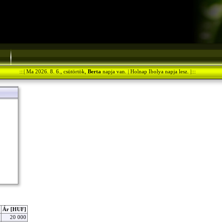
:::| Ma 2026. 8. 6., csütörtök,
Berta
napja van. | Holnap Ibolya napja lesz. |:::
Ár [HUF]
20 000