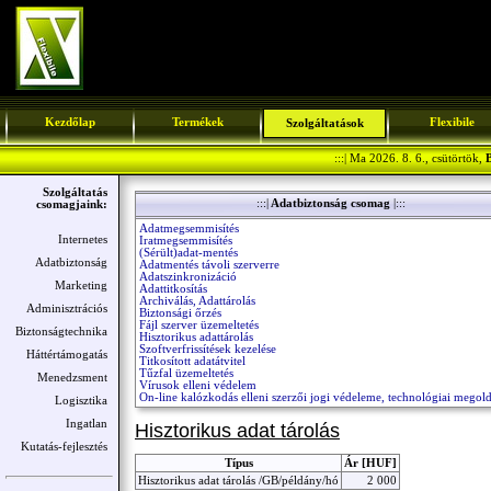
Kezdőlap
Termékek
Flexibile
Szolgáltatások
:::| Ma 2026. 8. 6., csütörtök,
B
Szolgáltatás
:::|
Adatbiztonság csomag
|:::
csomagjaink:
Adatmegsemmisítés
Internetes
Iratmegsemmisítés
(Sérült)adat-mentés
Adatbiztonság
Adatmentés távoli szerverre
Adatszinkronizáció
Marketing
Adattitkosítás
Archiválás, Adattárolás
Adminisztrációs
Biztonsági őrzés
Fájl szerver üzemeltetés
Biztonságtechnika
Hisztorikus adattárolás
Szoftverfrissítések kezelése
Háttértámogatás
Titkosított adatátvitel
Tűzfal üzemeltetés
Menedzsment
Vírusok elleni védelem
On-line kalózkodás elleni szerzői jogi védeleme, technológiai megol
Logisztika
Ingatlan
Hisztorikus adat tárolás
Kutatás-fejlesztés
Típus
Ár [HUF]
Hisztorikus adat tárolás /GB/példány/hó
2 000