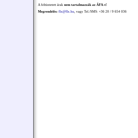
A feltüntetett árak
nem tartalmazzák az ÁFA-t!
Megrendelés:
flx@flx.hu
, vagy Tel./SMS: +36 20 / 9 654 036