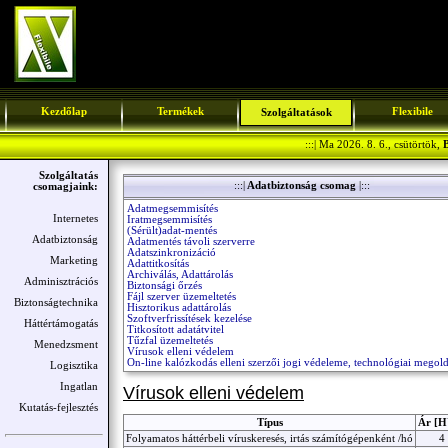
Kezdőlap
Termékek
Flexibile
Szolgáltatások
:::| Ma 2026. 8. 6., csütörtök,
B
Szolgáltatás
:::|
Adatbiztonság csomag
|:::
csomagjaink:
Adatmegsemmisítés
Internetes
Iratmegsemmisítés
(Sérült)adat-mentés
Adatbiztonság
Adatmentés távoli szerverre
Adatszinkronizáció
Marketing
Adattitkosítás
Archiválás, Adattárolás
Adminisztrációs
Biztonsági őrzés
Fájl szerver üzemeltetés
Biztonságtechnika
Hisztorikus adattárolás
Szoftverfrissítések kezelése
Háttértámogatás
Titkosított adatátvitel
Tűzfal üzemeltetés
Menedzsment
Vírusok elleni védelem
On-line kalózkodás elleni szerzői jogi védeleme, technológiai megol
Logisztika
Ingatlan
Vírusok elleni védelem
Kutatás-fejlesztés
Típus
Ár [H
Folyamatos háttérbeli víruskeresés, irtás számítógépenként /hó
4