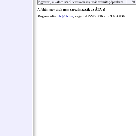
Egyszeri, alkalom szerû víruskeresés, irtás számítógépenként
20
A feltüntetett árak
nem tartalmazzák az ÁFA-t!
Megrendelés:
flx@flx.hu
, vagy Tel./SMS: +36 20 / 9 654 036